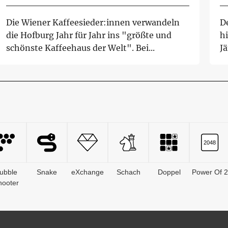
Die Wiener Kaffeesieder:innen verwandeln
De
die Hofburg Jahr für Jahr ins "größte und
h
schönste Kaffeehaus der Welt". Bei...
J
Wa
ubble
Snake
eXchange
Schach
Doppel
Power Of 2
hooter