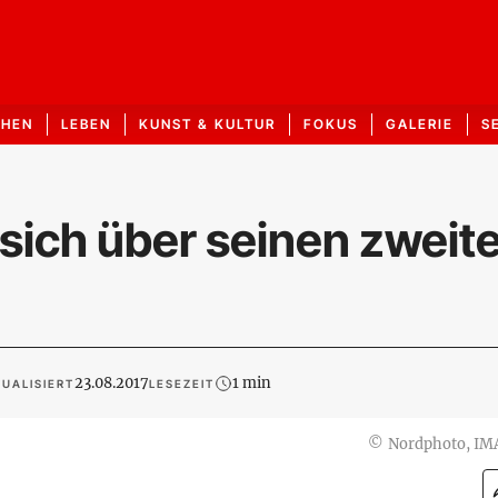
CHEN
LEBEN
KUNST & KULTUR
FOKUS
GALERIE
S
 sich über seinen zweit
23.08.2017
1 min
UALISIERT
LESEZEIT
©
Nordphoto, I