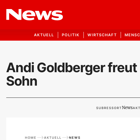
AKTUELL
POLITIK
WIRTSCHAFT
MENS
Andi Goldberger freut
Sohn
News
SUBRESSORT
AKT
HOME
AKTUELL
NEWS