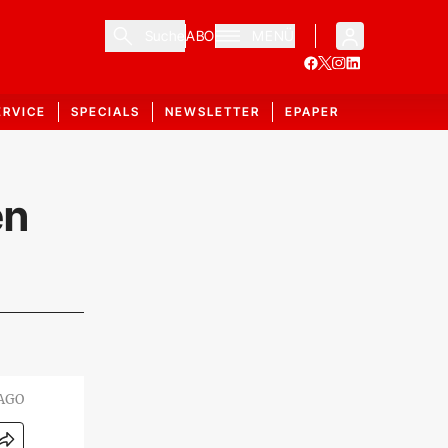
Suche
ABO
MENÜ
ERVICE
SPECIALS
NEWSLETTER
EPAPER
en
MAGO