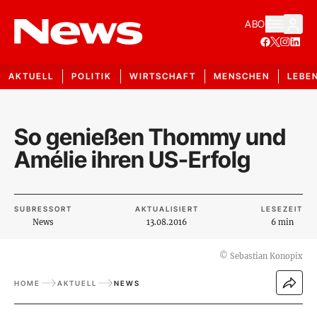
ABO
AKTUELL
POLITIK
WIRTSCHAFT
MENSCHEN
LEBE
So genießen Thommy und
Amélie ihren US-Erfolg
SUBRESSORT
AKTUALISIERT
LESEZEIT
News
13.08.2016
6 min
©
Sebastian Konopix
HOME
AKTUELL
NEWS