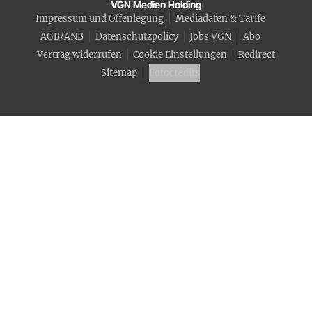
VGN Medien Holding
Impressum und Offenlegung
Mediadaten & Tarife
AGB/ANB
Datenschutzpolicy
Jobs VGN
Abo
Vertrag widerrufen
Cookie Einstellungen
Redirect
Sitemap
Fotocredits