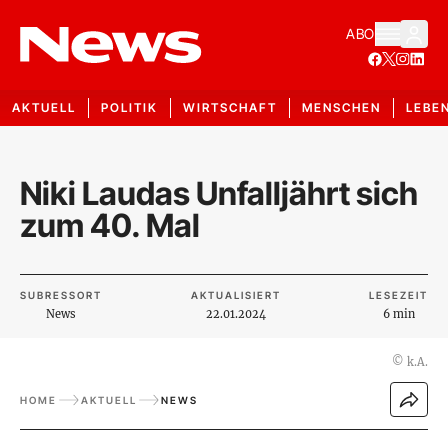
ABO
AKTUELL
POLITIK
WIRTSCHAFT
MENSCHEN
LEBE
Niki Laudas Unfalljährt sich
zum 40. Mal
SUBRESSORT
AKTUALISIERT
LESEZEIT
News
22.01.2024
6 min
©
k.A.
HOME
AKTUELL
NEWS