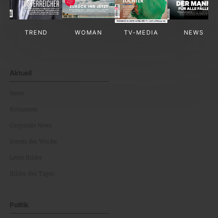
TREND
WOMAN
TV-MEDIA
NEWS
Aktuell
News
Kolumnen
Corporate News
Events der Woche
Leute Bilder
Bilder des Tages
Politik