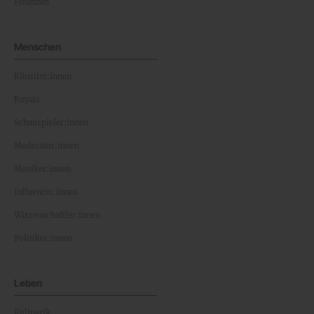
Finanzen
Menschen
Künstler:innen
Royals
Schauspieler:innen
Moderator:innen
Musiker:innen
Influencer:innen
Wissenschaftler:innen
Politiker:innen
Leben
Kulinarik