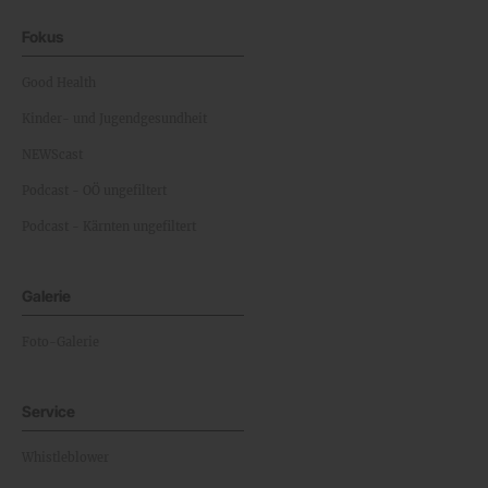
Fokus
Good Health
Kinder- und Jugendgesundheit
NEWScast
Podcast - OÖ ungefiltert
Podcast - Kärnten ungefiltert
Galerie
Foto-Galerie
Service
Whistleblower