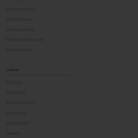
Moderator:innen
Musiker:innen
Influencer:innen
Wissenschaftler:innen
Politiker:innen
Leben
Kulinarik
Gesundheit
Reisen & Freizeit
Immobilien
Bürgerservice
Umwelt