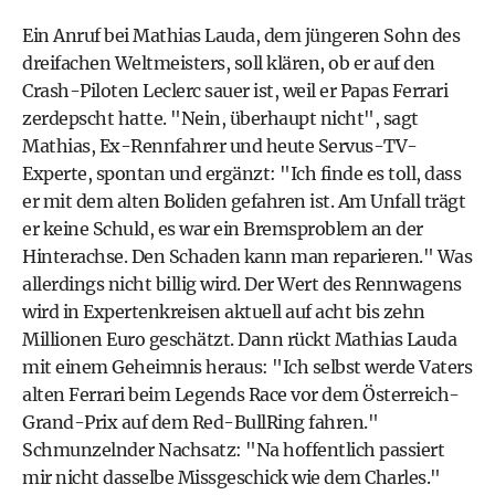
Ein Anruf bei
Mathias Lauda
, dem jüngeren Sohn des
dreifachen Weltmeisters, soll klären, ob er auf den
Crash-Piloten Leclerc sauer ist, weil er Papas Ferrari
zerdepscht hatte. "Nein, überhaupt nicht", sagt
Mathias, Ex-Rennfahrer und heute Servus-TV-
Experte, spontan und ergänzt: "Ich finde es toll, dass
er mit dem alten Boliden gefahren ist. Am Unfall trägt
er keine Schuld, es war ein Bremsproblem an der
Hinterachse. Den Schaden kann man reparieren." Was
allerdings nicht billig wird. Der Wert des Rennwagens
wird in Expertenkreisen aktuell auf acht bis zehn
Millionen Euro geschätzt. Dann rückt Mathias Lauda
mit einem Geheimnis heraus: "Ich selbst werde Vaters
alten Ferrari beim Legends Race vor dem Österreich-
Grand-Prix auf dem Red-BullRing fahren."
Schmunzelnder Nachsatz: "Na hoffentlich passiert
mir nicht dasselbe Missgeschick wie dem Charles."