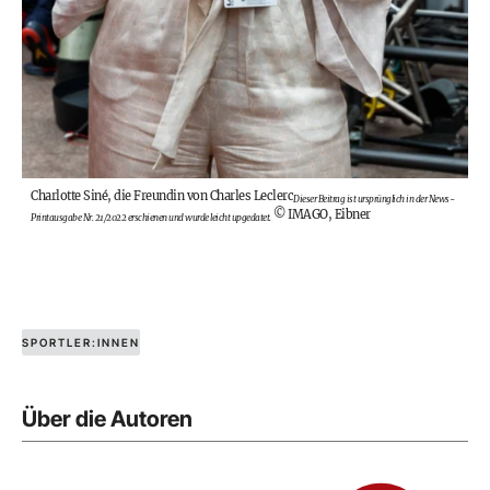
Charlotte Siné, die Freundin von Charles Leclerc
Dieser Beitrag ist ursprünglich in der
News-
©
IMAGO, Eibner
Printausgabe
Nr. 21/2022 erschienen und wurde leicht upgedatet.
SPORTLER:INNEN
Über die Autoren