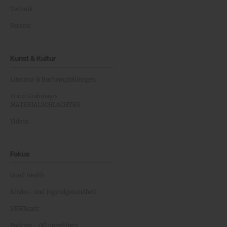
Technik
Vereine
Kunst & Kultur
Literatur & Buchempfehlungen
Franz Grabmayrs
MATERIALSCHLACHTEN
Videos
Fokus
Good Health
Kinder- und Jugendgesundheit
NEWScast
Podcast - OÖ ungefiltert