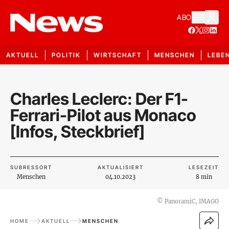
ABO
AKTUELL
POLITIK
WIRTSCHAFT
MENSCHEN
LEBE
Charles Leclerc: Der F1-
Ferrari-Pilot aus Monaco
[Infos, Steckbrief]
SUBRESSORT
AKTUALISIERT
LESEZEIT
Menschen
04.10.2023
8 min
©
PanoramiC, IMAGO
HOME
AKTUELL
MENSCHEN