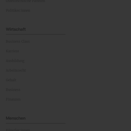
Österreichische Parteien
Politiker:innen
Wirtschaft
Business Class
Karriere
Ausbildung
Arbeitsrecht
Gehalt
Business
Finanzen
Menschen
Künstler:innen