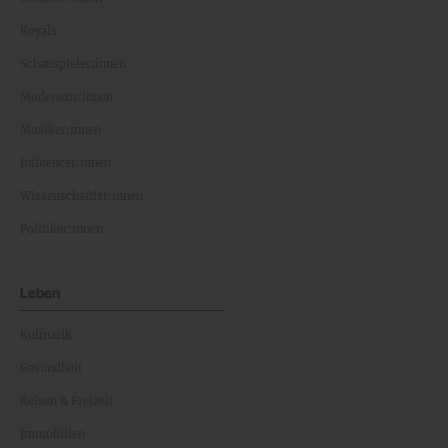
Royals
Schauspieler:innen
Moderator:innen
Musiker:innen
Influencer:innen
Wissenschaftler:innen
Politiker:innen
Leben
Kulinarik
Gesundheit
Reisen & Freizeit
Immobilien