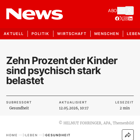
ABO
AKTUELL
POLITIK
WIRTSCHAFT
MENSCHEN
LEBE
Zehn Prozent der Kinder
sind psychisch stark
belastet
SUBRESSORT
AKTUALISIERT
LESEZEIT
Gesundheit
12.05.2026, 10:17
2 min
©
HELMUT FOHRINGER, APA, Themenbild
HOME
LEBEN
GESUNDHEIT