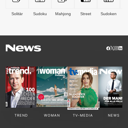
Solitär
Sudoku
Mahjong
Street
Sudoken
B
S
TREND
WOMAN
TV-MEDIA
NEWS