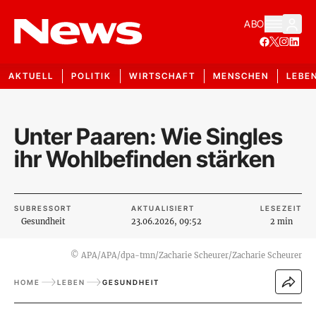
ABO
AKTUELL
POLITIK
WIRTSCHAFT
MENSCHEN
LEBE
Unter Paaren: Wie Singles
ihr Wohlbefinden stärken
SUBRESSORT
AKTUALISIERT
LESEZEIT
Gesundheit
23.06.2026, 09:52
2 min
©
APA/APA/dpa-tmn/Zacharie Scheurer/Zacharie Scheurer
HOME
LEBEN
GESUNDHEIT