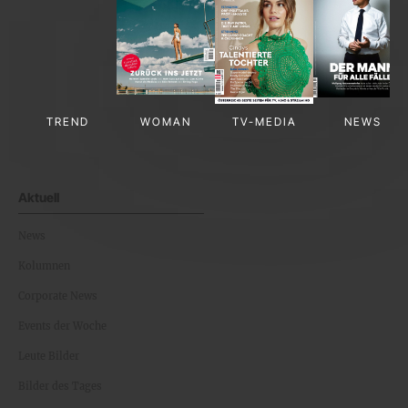
TREND
WOMAN
TV-MEDIA
NEWS
Aktuell
News
Kolumnen
Corporate News
Events der Woche
Leute Bilder
Bilder des Tages