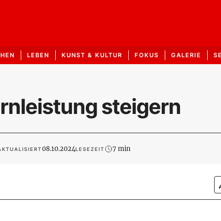
CHEN
LEBEN
KUNST & KULTUR
FOKUS
GALERIE
S
irnleistung steigern
08.10.2024
7 min
AKTUALISIERT
LESEZEIT