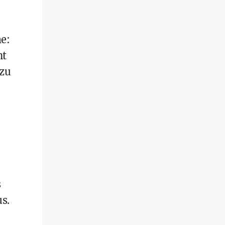
me:
nt
 zu
s
s.