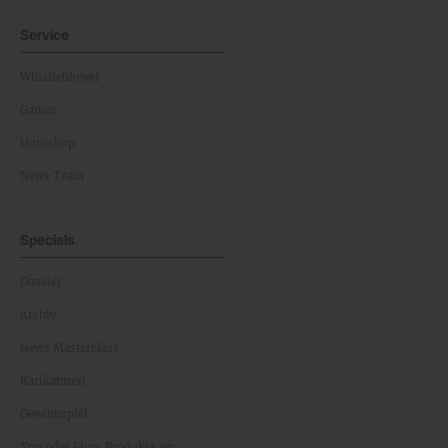
Service
Whistleblower
Games
Horoskop
News Team
Specials
Dossier
Archiv
News Masterclass
Karikaturen
Gewinnspiel
Top oder Flop: Produkte am