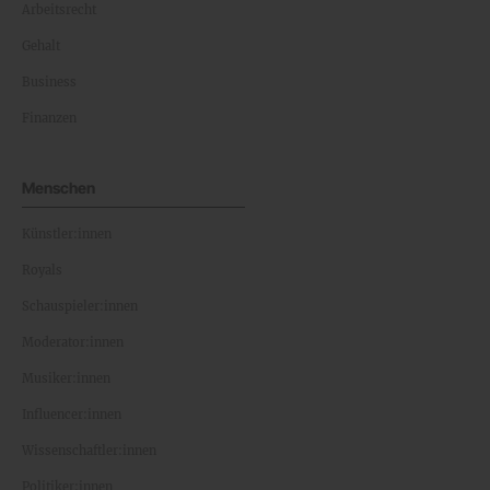
Arbeitsrecht
Gehalt
Business
Finanzen
Menschen
Künstler:innen
Royals
Schauspieler:innen
Moderator:innen
Musiker:innen
Influencer:innen
Wissenschaftler:innen
Politiker:innen