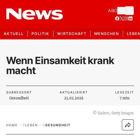
ABO
AKTUELL
POLITIK
WIRTSCHAFT
MENSCHEN
LEBE
Wenn Einsamkeit krank
macht
SUBRESSORT
AKTUALISIERT
LESEZEIT
Gesundheit
25.02.2026
7 min
©
Golero, Getty Images
HOME
LEBEN
GESUNDHEIT