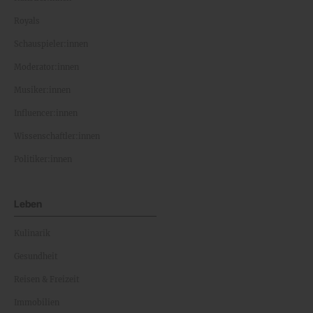
Royals
Schauspieler:innen
Moderator:innen
Musiker:innen
Influencer:innen
Wissenschaftler:innen
Politiker:innen
Leben
Kulinarik
Gesundheit
Reisen & Freizeit
Immobilien