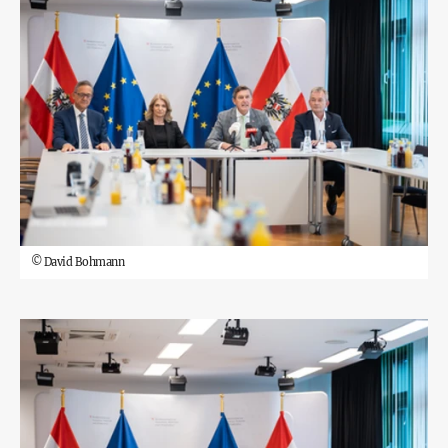
©
David Bohmann