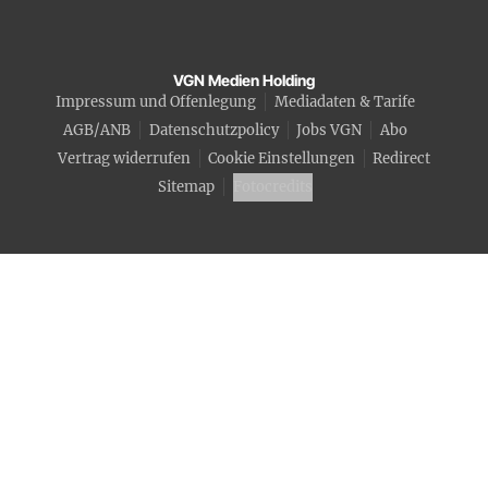
VGN Medien Holding
Impressum und Offenlegung
Mediadaten & Tarife
AGB/ANB
Datenschutzpolicy
Jobs VGN
Abo
Vertrag widerrufen
Cookie Einstellungen
Redirect
Sitemap
Fotocredits