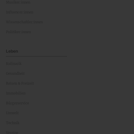
Musiker:innen
Influencer:innen
Wissenschaftler:innen
Politiker:innen
Leben
Kulinarik
Gesundheit
Reisen & Freizeit
Immobilien
Bürgerservice
Umwelt
Technik
Vereine