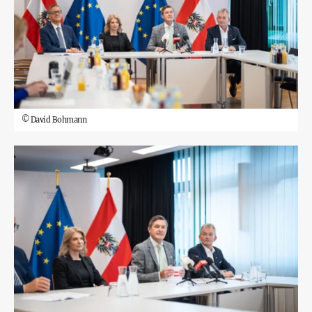
©
David Bohmann