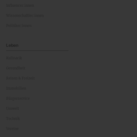
Influencer:innen
Wissenschaftler:innen
Politiker:innen
Leben
Kulinarik
Gesundheit
Reisen & Freizeit
Immobilien
Bürgerservice
Umwelt
Technik
Vereine