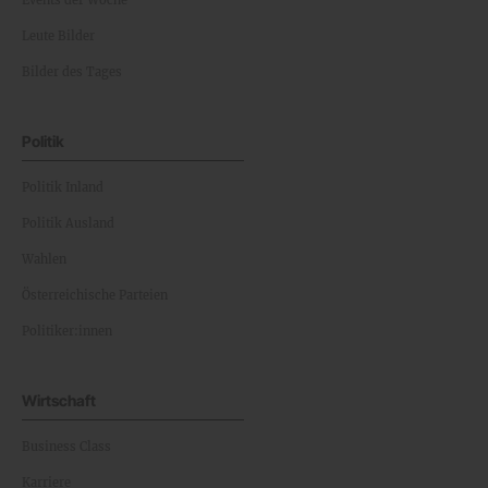
Events der Woche
Leute Bilder
Bilder des Tages
Politik
Politik Inland
Politik Ausland
Wahlen
Österreichische Parteien
Politiker:innen
Wirtschaft
Business Class
Karriere