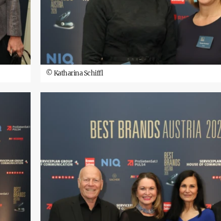
©
Katharina Schiffl