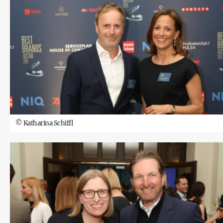
©
Katharina Schiffl