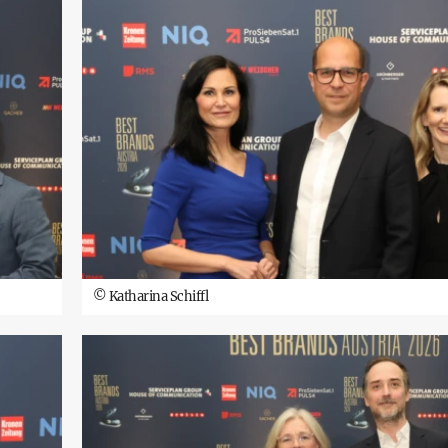
©
Katharina Schiffl