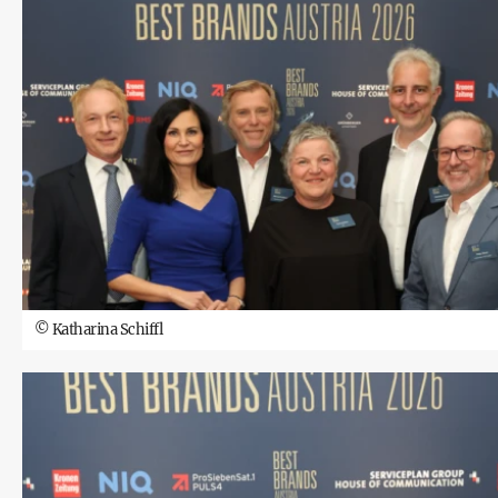
©
Katharina Schiffl