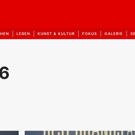
CHEN
LEBEN
KUNST & KULTUR
FOKUS
GALERIE
S
26