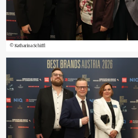
©
Katharina Schiffl