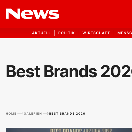
AKTUELL
POLITIK
WIRTSCHAFT
MENS
Best Brands 20
HOME
GALERIEN
BEST BRANDS 2026