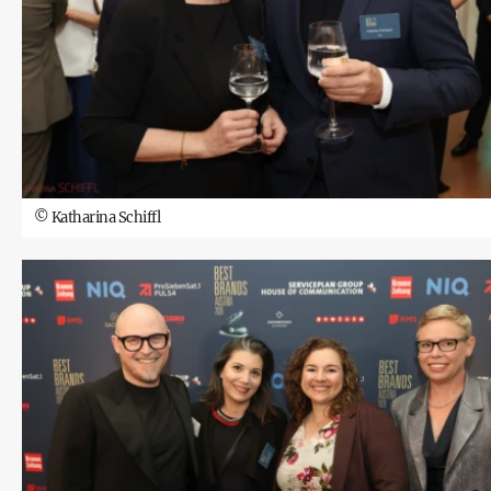
©
Katharina Schiffl