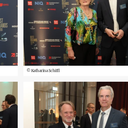
©
Katharina Schiffl