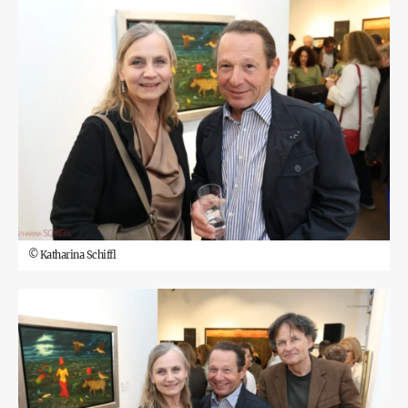
©
Katharina Schiffl