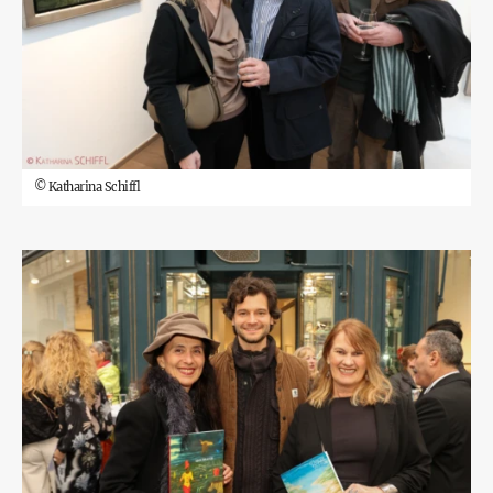
©
Katharina Schiffl