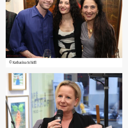
©
Katharina Schiffl