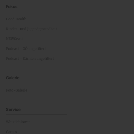
Fokus
Good Health
Kinder- und Jugendgesundheit
NEWScast
Podcast - OÖ ungefiltert
Podcast - Kärnten ungefiltert
Galerie
Foto-Galerie
Service
Whistleblower
Games