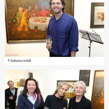
©
Katharina Schiffl