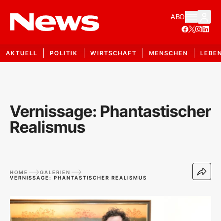
ABO
AKTUELL
POLITIK
WIRTSCHAFT
MENSCHEN
LEBE
Vernissage: Phantastischer
Realismus
HOME
GALERIEN
VERNISSAGE: PHANTASTISCHER REALISMUS