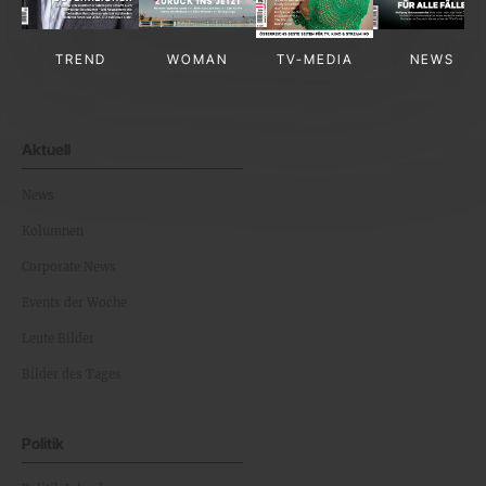
TREND
WOMAN
TV-MEDIA
NEWS
Aktuell
News
Kolumnen
Corporate News
Events der Woche
Leute Bilder
Bilder des Tages
Politik