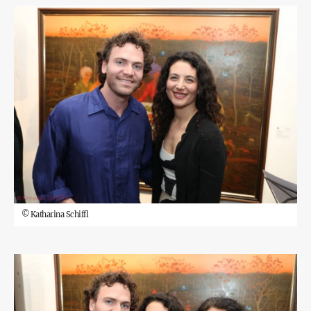
©
Katharina Schiffl