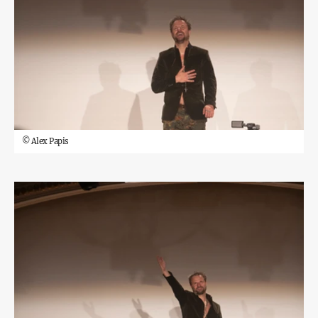
©
Alex Papis