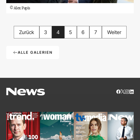
©
Alex Papis
Zurück
3
4
5
6
7
Weiter
ALLE GALERIEN