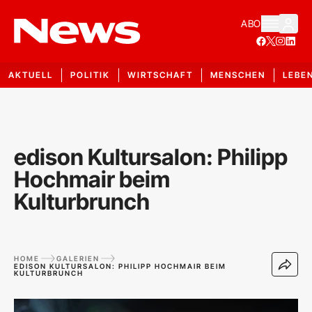
ABO
AKTUELL
POLITIK
WIRTSCHAFT
MENSCHEN
LEBE
edison Kultursalon: Philipp
Hochmair beim
Kulturbrunch
HOME
GALERIEN
EDISON KULTURSALON: PHILIPP HOCHMAIR BEIM
KULTURBRUNCH