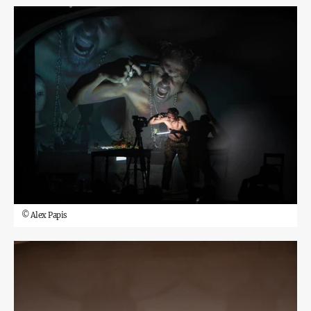
©
Alex Papis