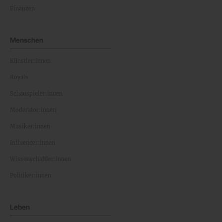
Finanzen
Menschen
Künstler:innen
Royals
Schauspieler:innen
Moderator:innen
Musiker:innen
Influencer:innen
Wissenschaftler:innen
Politiker:innen
Leben