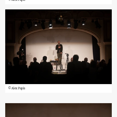
©
Alex Papis