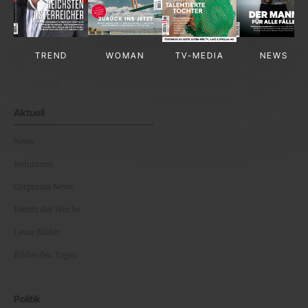
TREND
WOMAN
TV-MEDIA
NEWS
Aktuell
News
Kolumnen
Corporate News
Events der Woche
Leute Bilder
Bilder des Tages
Politik