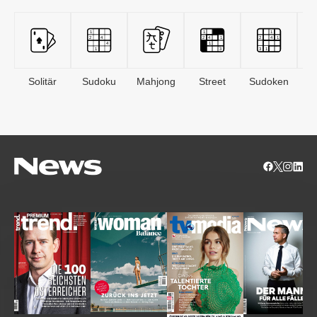
Solitär
Sudoku
Mahjong
Street
Sudoken
B
S