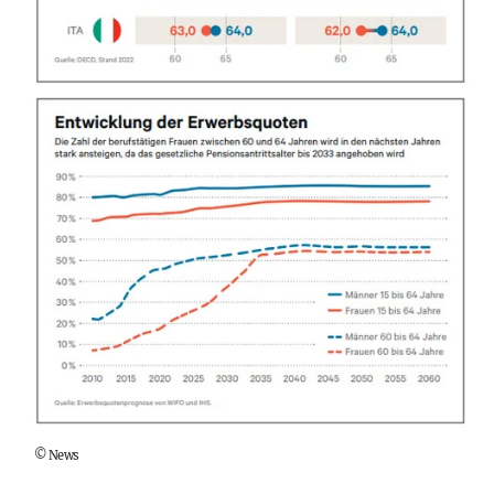
©
News