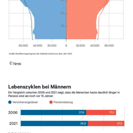
©
News