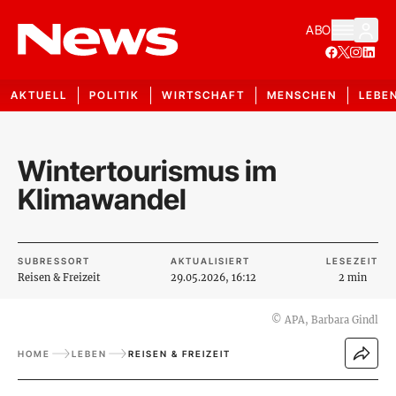
ABO
AKTUELL
POLITIK
WIRTSCHAFT
MENSCHEN
LEBE
Wintertourismus im
Klimawandel
SUBRESSORT
AKTUALISIERT
LESEZEIT
Reisen & Freizeit
29.05.2026, 16:12
2 min
©
APA, Barbara Gindl
HOME
LEBEN
REISEN & FREIZEIT