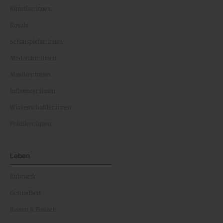
Künstler:innen
Royals
Schauspieler:innen
Moderator:innen
Musiker:innen
Influencer:innen
Wissenschaftler:innen
Politiker:innen
Leben
Kulinarik
Gesundheit
Reisen & Freizeit