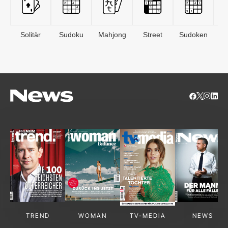
Solitär
Sudoku
Mahjong
Street
Sudoken
B
S
TREND
WOMAN
TV-MEDIA
NEWS