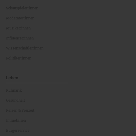
Schauspieler:innen
Moderator:innen
Musiker:innen
Influencer:innen
Wissenschaftler:innen
Politiker:innen
Leben
Kulinarik
Gesundheit
Reisen & Freizeit
Immobilien
Bürgerservice