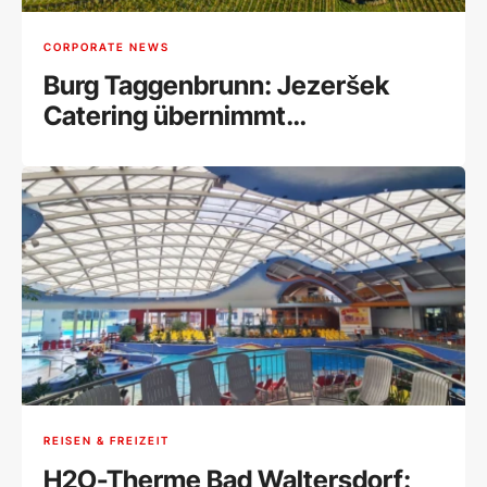
CORPORATE NEWS
Burg Taggenbrunn: Jezeršek
Catering übernimmt
Gastronomie
REISEN & FREIZEIT
H2O-Therme Bad Waltersdorf: