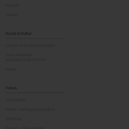
Technik
Vereine
Kunst & Kultur
Literatur & Buchempfehlungen
Franz Grabmayrs
MATERIALSCHLACHTEN
Videos
Fokus
Good Health
Kinder- und Jugendgesundheit
NEWScast
Podcast - OÖ ungefiltert