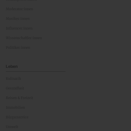
Moderator:innen
Musiker:innen
Influencer:innen
Wissenschaftler:innen
Politiker:innen
Leben
Kulinarik
Gesundheit
Reisen & Freizeit
Immobilien
Bürgerservice
Umwelt