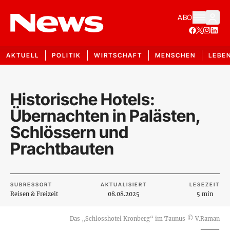
ABO
AKTUELL
POLITIK
WIRTSCHAFT
MENSCHEN
LEBE
Historische Hotels:
Übernachten in Palästen,
Schlössern und
Prachtbauten
SUBRESSORT
AKTUALISIERT
LESEZEIT
Reisen & Freizeit
08.08.2025
5 min
Das „Schlosshotel Kronberg“ im Taunus
©
V.Raman