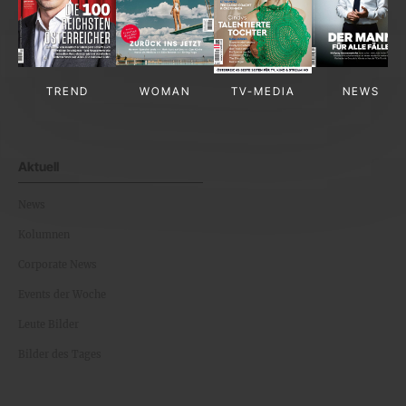
TREND
WOMAN
TV-MEDIA
NEWS
Aktuell
News
Kolumnen
Corporate News
Events der Woche
Leute Bilder
Bilder des Tages