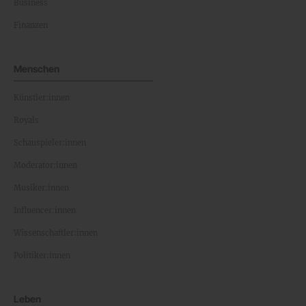
Business
Finanzen
Menschen
Künstler:innen
Royals
Schauspieler:innen
Moderator:innen
Musiker:innen
Influencer:innen
Wissenschaftler:innen
Politiker:innen
Leben