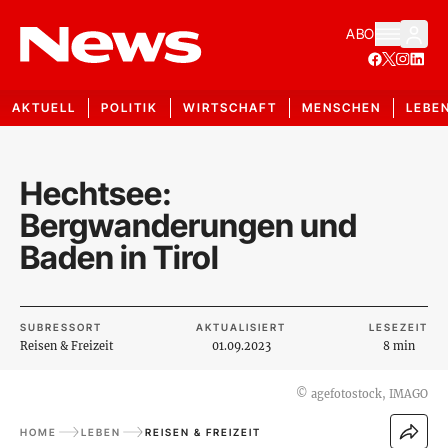
ABO
AKTUELL
POLITIK
WIRTSCHAFT
MENSCHEN
LEBE
Hechtsee:
Bergwanderungen und
Baden in Tirol
SUBRESSORT
AKTUALISIERT
LESEZEIT
Reisen & Freizeit
01.09.2023
8 min
©
agefotostock, IMAGO
HOME
LEBEN
REISEN & FREIZEIT