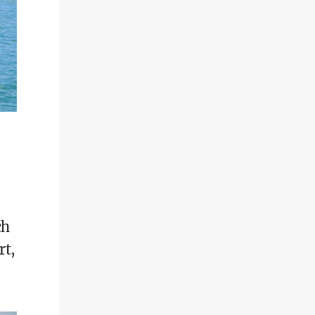
ch
rt,