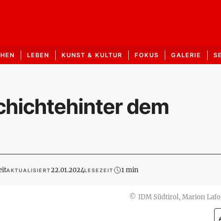
CHEN
LEBEN
KUNST & KULTUR
FOKUS
GALERIE
S
chichtehinter dem
it
22.01.2024
1 min
AKTUALISIERT
LESEZEIT
©
IDM Südtirol, Marion Lafo