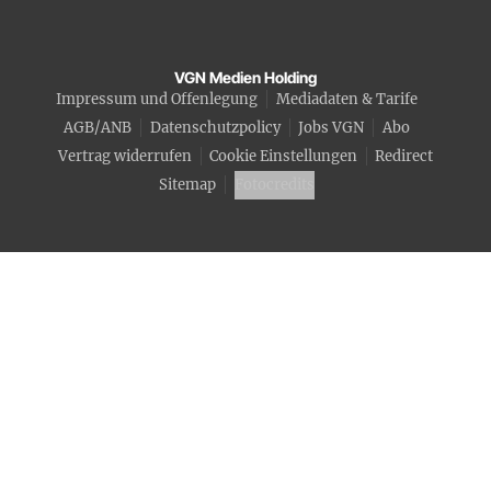
VGN Medien Holding
Impressum und Offenlegung
Mediadaten & Tarife
AGB/ANB
Datenschutzpolicy
Jobs VGN
Abo
Vertrag widerrufen
Cookie Einstellungen
Redirect
Sitemap
Fotocredits