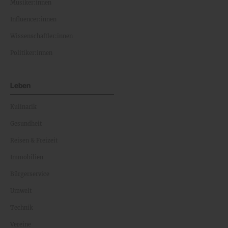
Musiker:innen
Influencer:innen
Wissenschaftler:innen
Politiker:innen
Leben
Kulinarik
Gesundheit
Reisen & Freizeit
Immobilien
Bürgerservice
Umwelt
Technik
Vereine