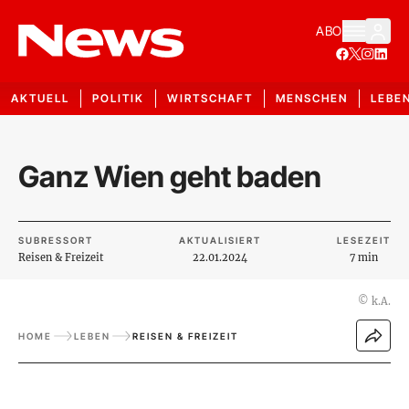
ABO
AKTUELL
POLITIK
WIRTSCHAFT
MENSCHEN
LEBE
Ganz Wien geht baden
SUBRESSORT
AKTUALISIERT
LESEZEIT
Reisen & Freizeit
22.01.2024
7 min
©
k.A.
HOME
LEBEN
REISEN & FREIZEIT