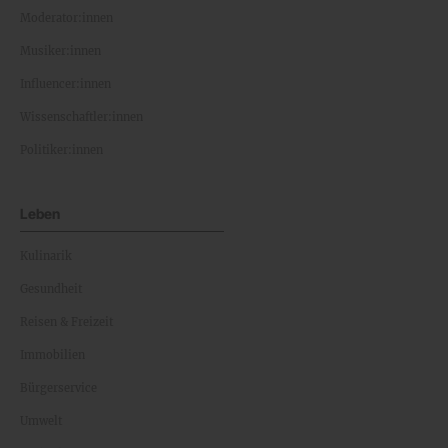
Moderator:innen
Musiker:innen
Influencer:innen
Wissenschaftler:innen
Politiker:innen
Leben
Kulinarik
Gesundheit
Reisen & Freizeit
Immobilien
Bürgerservice
Umwelt