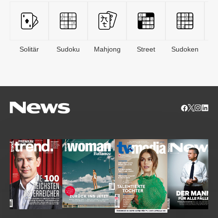
Solitär
Sudoku
Mahjong
Street
Sudoken
B
S