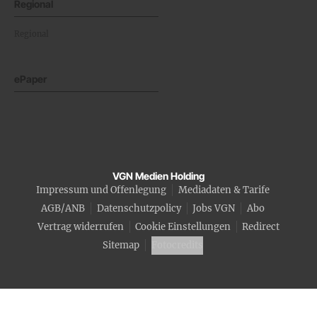
Regional
Regional
ePaper
VGN Medien Holding
Impressum und Offenlegung
Mediadaten & Tarife
AGB/ANB
Datenschutzpolicy
Jobs VGN
Abo
Vertrag widerrufen
Cookie Einstellungen
Redirect
Sitemap
Fotocredits