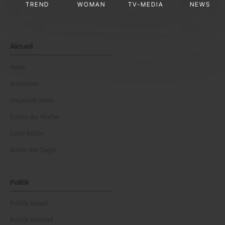
TREND
WOMAN
TV-MEDIA
NEWS
Aktuell
News
Kolumnen
Corporate News
Events der Woche
Leute Bilder
Bilder des Tages
Politik
Politik Inland
Politik Ausland