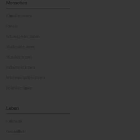
Menschen
Künstler:innen
Royals
Schauspieler:innen
Moderator:innen
Musiker:innen
Influencer:innen
Wissenschaftler:innen
Politiker:innen
Leben
Kulinarik
Gesundheit