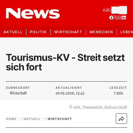
ABO
AKTUELL
POLITIK
WIRTSCHAFT
MENSCHEN
LEBE
Tourismus-KV - Streit setzt
sich fort
SUBRESSORT
AKTUALISIERT
LESEZEIT
Wirtschaft
20.05.2026, 13:42
7 min
©
APA, Themenbild, Barbara Gindl
HOME
AKTUELL
WIRTSCHAFT