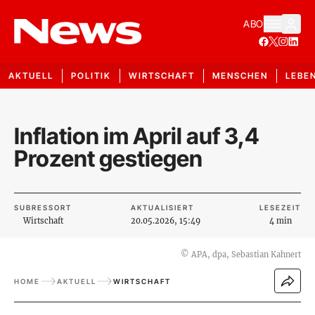
ABO
AKTUELL
POLITIK
WIRTSCHAFT
MENSCHEN
LEBE
Inflation im April auf 3,4
Prozent gestiegen
SUBRESSORT
AKTUALISIERT
LESEZEIT
Wirtschaft
20.05.2026, 15:49
4 min
©
APA, dpa, Sebastian Kahnert
HOME
AKTUELL
WIRTSCHAFT