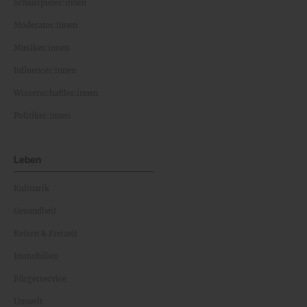
Schauspieler:innen
Moderator:innen
Musiker:innen
Influencer:innen
Wissenschaftler:innen
Politiker:innen
Leben
Kulinarik
Gesundheit
Reisen & Freizeit
Immobilien
Bürgerservice
Umwelt