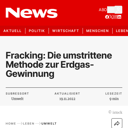
ABO
AKTUELL
POLITIK
WIRTSCHAFT
MENSCHEN
LEBE
Fracking: Die umstrittene
Methode zur Erdgas-
Gewinnung
SUBRESSORT
AKTUALISIERT
LESEZEIT
Umwelt
19.11.2022
9 min
©
istock
HOME
LEBEN
UMWELT