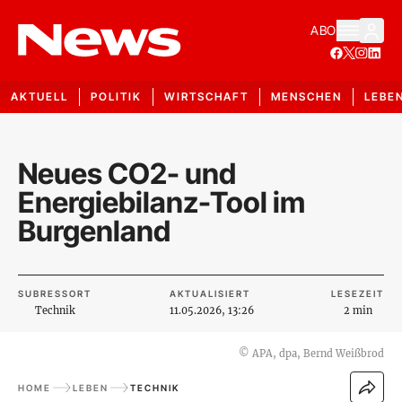
ABO
AKTUELL
POLITIK
WIRTSCHAFT
MENSCHEN
LEBE
Neues CO2- und
Energiebilanz-Tool im
Burgenland
SUBRESSORT
AKTUALISIERT
LESEZEIT
Technik
11.05.2026, 13:26
2 min
©
APA, dpa, Bernd Weißbrod
HOME
LEBEN
TECHNIK