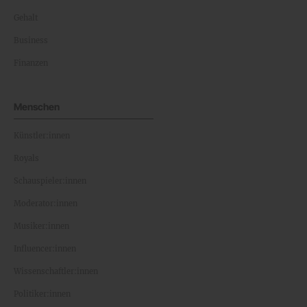
Gehalt
Business
Finanzen
Menschen
Künstler:innen
Royals
Schauspieler:innen
Moderator:innen
Musiker:innen
Influencer:innen
Wissenschaftler:innen
Politiker:innen