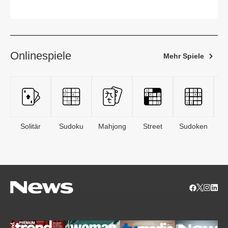
Onlinespiele
Mehr Spiele
Solitär
Sudoku
Mahjong
Street
Sudoken
B
S