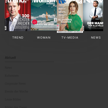
TREND
WOMAN
TV-MEDIA
NEWS
Aktuell
News
Kolumnen
Corporate News
Events der Woche
Leute Bilder
Bilder des Tages