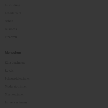
Ausbildung
Arbeitsrecht
Gehalt
Business
Finanzen
Menschen
Künstler:innen
Royals
Schauspieler:innen
Moderator:innen
Musiker:innen
Influencer:innen