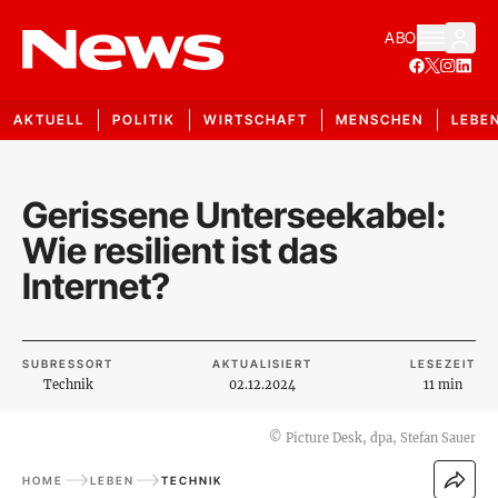
ABO
AKTUELL
POLITIK
WIRTSCHAFT
MENSCHEN
LEBE
Gerissene Unterseekabel:
Wie resilient ist das
Internet?
SUBRESSORT
AKTUALISIERT
LESEZEIT
Technik
02.12.2024
11 min
©
Picture Desk, dpa, Stefan Sauer
HOME
LEBEN
TECHNIK