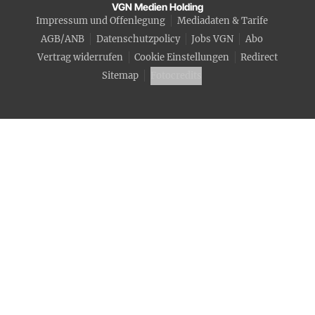
VGN Medien Holding
Impressum und Offenlegung
Mediadaten & Tarife
AGB/ANB
Datenschutzpolicy
Jobs VGN
Abo
Vertrag widerrufen
Cookie Einstellungen
Redirect
Sitemap
Fotocredits