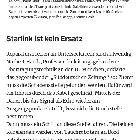
Falcon 9 beim Start: Diese wiederverwendbare Rakete wird von SpaceX unter
anderem für den Transport von Starlink-Satelliten verwendet. Internet via
Satellit ist aber bis auf weiteres nur ein Zusatz und kein Ersatz für Seekabel,
sagen Experten
©
Zuma, Jennifer Briggs, Picture Desk
Starlink ist kein Ersatz
Reparaturarbeiten an Unterseekabeln sind aufwendig.
Norbert Hanik, Professor für leitungsgebundene
Übertragungstechnik an der TU München, erklärte
das gegenüber der „
Süddeutschen Zeitung
“ so: Zuerst
muss die Schadensstelle gefunden werden. Dafür wird
ein Impuls durch das Kabel geschickt. Mittels der
Dauer, bis das Signal als Echo wieder am
Ausgangspunkt eintrifft, lässt sich die Bruchstelle
bestimmen.
Dann muss ein Schiff an diese Stelle fahren. Die beiden
Kabelenden werden von Tauchrobotern an Bord
gehoben und wieder zusammengefügt. Je nach