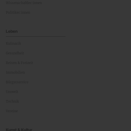
Wissenschaftler:innen
Politiker:innen
Leben
Kulinarik
Gesundheit
Reisen & Freizeit
Immobilien
Bürgerservice
Umwelt
Technik
Vereine
Kunst & Kultur