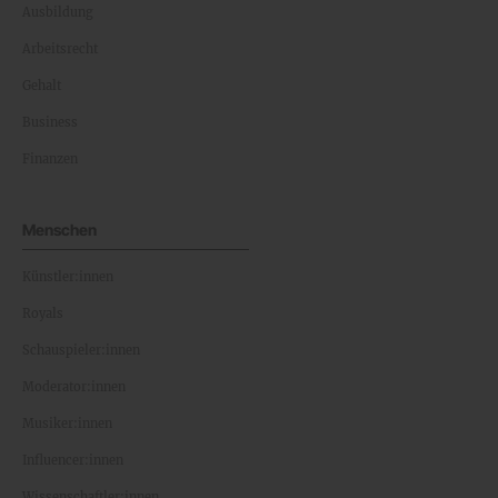
Ausbildung
Arbeitsrecht
Gehalt
Business
Finanzen
Menschen
Künstler:innen
Royals
Schauspieler:innen
Moderator:innen
Musiker:innen
Influencer:innen
Wissenschaftler:innen