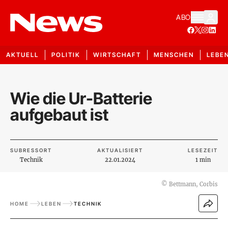
ABO
AKTUELL
POLITIK
WIRTSCHAFT
MENSCHEN
LEBE
Wie die Ur-Batterie
aufgebaut ist
SUBRESSORT
AKTUALISIERT
LESEZEIT
Technik
22.01.2024
1 min
©
Bettmann, Corbis
HOME
LEBEN
TECHNIK