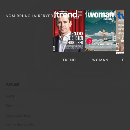
NÖM BRUNCH
AIRFRYER
TREND
WOMAN
TV-
Aktuell
News
Kolumnen
Corporate News
Events der Woche