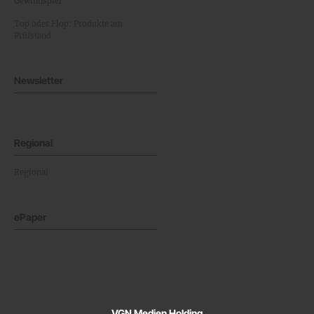
Gewinnspiel
Top oder Flop: Produkte am
Prüfstand
Newsletter
Regional
Regional
ePaper
VGN Medien Holding