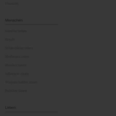
Finanzen
Menschen
Künstler:innen
Royals
Schauspieler:innen
Moderator:innen
Musiker:innen
Influencer:innen
Wissenschaftler:innen
Politiker:innen
Leben