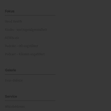
Fokus
Good Health
Kinder- und Jugendgesundheit
NEWScast
Podcast - OÖ ungefiltert
Podcast - Kärnten ungefiltert
Galerie
Foto-Galerie
Service
Whistleblower