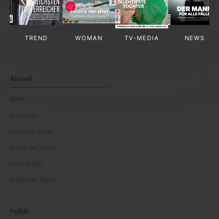
TREND
WOMAN
TV-MEDIA
NEWS
Aktuell
News
Kolumnen
Corporate News
Events der Woche
Leute Bilder
Bilder des Tages
Politik