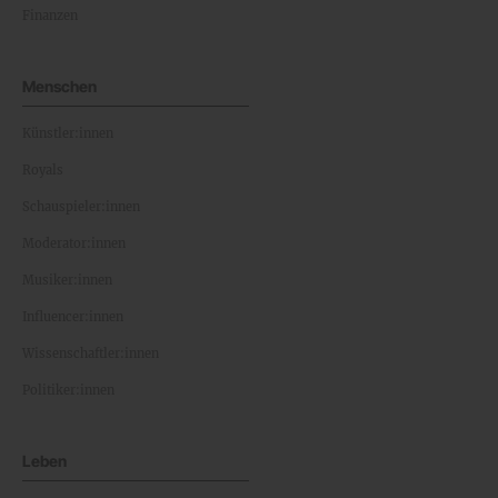
Finanzen
Menschen
Künstler:innen
Royals
Schauspieler:innen
Moderator:innen
Musiker:innen
Influencer:innen
Wissenschaftler:innen
Politiker:innen
Leben