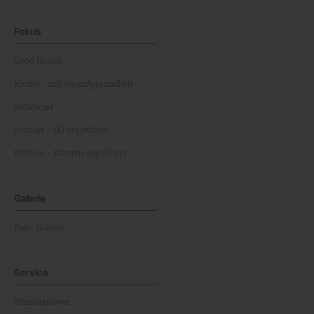
Fokus
Good Health
Kinder- und Jugendgesundheit
NEWScast
Podcast - OÖ ungefiltert
Podcast - Kärnten ungefiltert
Galerie
Foto-Galerie
Service
Whistleblower