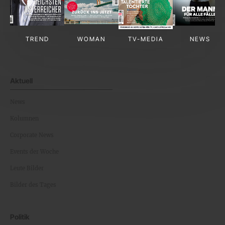
TREND
WOMAN
TV-MEDIA
NEWS
Aktuell
News
Kolumnen
Corporate News
Events der Woche
Leute Bilder
Bilder des Tages
Politik