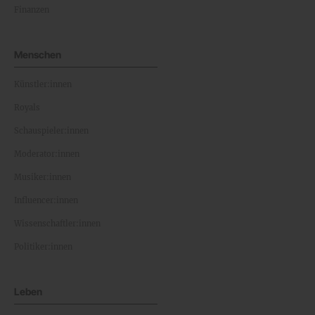
Finanzen
Menschen
Künstler:innen
Royals
Schauspieler:innen
Moderator:innen
Musiker:innen
Influencer:innen
Wissenschaftler:innen
Politiker:innen
Leben