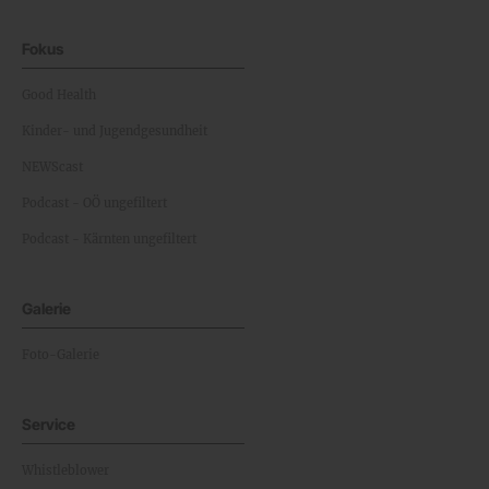
Fokus
Good Health
Kinder- und Jugendgesundheit
NEWScast
Podcast - OÖ ungefiltert
Podcast - Kärnten ungefiltert
Galerie
Foto-Galerie
Service
Whistleblower