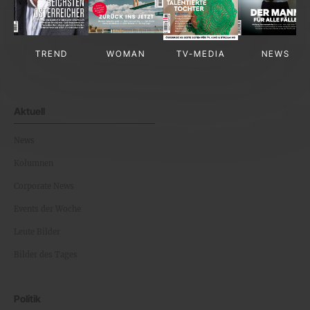
TREND
WOMAN
TV-MEDIA
NEWS
Aktuell
News
Kolumnen
Corporate News
Events der Woche
Leute Bilder
Bilder des Tages
Politik