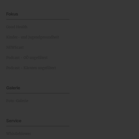
Fokus
Good Health
Kinder- und Jugendgesundheit
NEWScast
Podcast - OÖ ungefiltert
Podcast - Kärnten ungefiltert
Galerie
Foto-Galerie
Service
Whistleblower