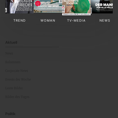
TREND
WOMAN
TV-MEDIA
NEWS
Aktuell
News
Kolumnen
Corporate News
Events der Woche
Leute Bilder
Bilder des Tages
Politik