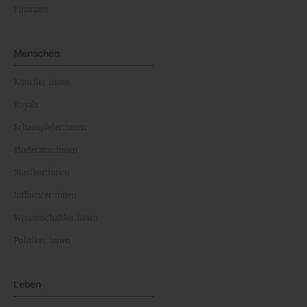
Finanzen
Menschen
Künstler:innen
Royals
Schauspieler:innen
Moderator:innen
Musiker:innen
Influencer:innen
Wissenschaftler:innen
Politiker:innen
Leben