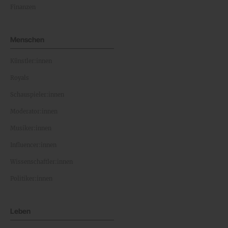
Finanzen
Menschen
Künstler:innen
Royals
Schauspieler:innen
Moderator:innen
Musiker:innen
Influencer:innen
Wissenschaftler:innen
Politiker:innen
Leben