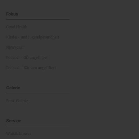
Fokus
Good Health
Kinder- und Jugendgesundheit
NEWScast
Podcast - OÖ ungefiltert
Podcast - Kärnten ungefiltert
Galerie
Foto-Galerie
Service
Whistleblower