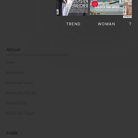
TREND
WOMAN
TV-
Aktuell
News
Kolumnen
Corporate News
Events der Woche
Leute Bilder
Bilder des Tages
Politik