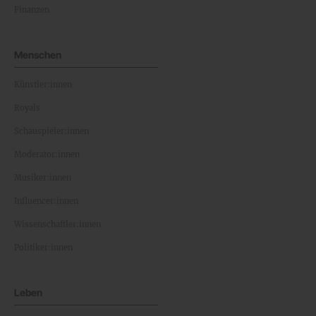
Finanzen
Menschen
Künstler:innen
Royals
Schauspieler:innen
Moderator:innen
Musiker:innen
Influencer:innen
Wissenschaftler:innen
Politiker:innen
Leben