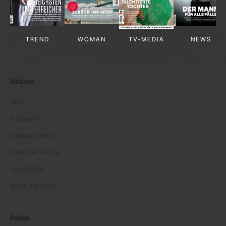
TREND
WOMAN
TV-MEDIA
NEWS
Aktuell
News
Kolumnen
Corporate News
Events der Woche
Leute Bilder
Bilder des Tages
Politik