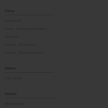
Fokus
Good Health
Kinder- und Jugendgesundheit
NEWScast
Podcast - OÖ ungefiltert
Podcast - Kärnten ungefiltert
Galerie
Foto-Galerie
Service
Whistleblower