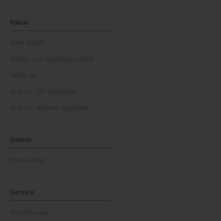
Fokus
Good Health
Kinder- und Jugendgesundheit
NEWScast
Podcast - OÖ ungefiltert
Podcast - Kärnten ungefiltert
Galerie
Foto-Galerie
Service
Whistleblower