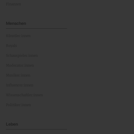
Finanzen
Menschen
Künstler:innen
Royals
Schauspieler:innen
Moderator:innen
Musiker:innen
Influencer:innen
Wissenschaftler:innen
Politiker:innen
Leben