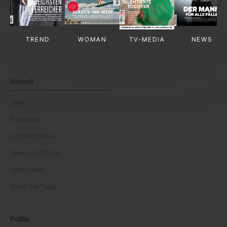
TREND
WOMAN
TV-MEDIA
NEWS
Aktuell
News
Kolumnen
Corporate News
Events der Woche
Leute Bilder
Bilder des Tages
Politik