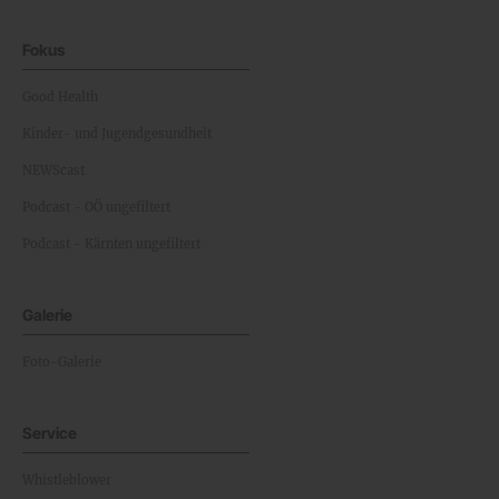
Fokus
Good Health
Kinder- und Jugendgesundheit
NEWScast
Podcast - OÖ ungefiltert
Podcast - Kärnten ungefiltert
Galerie
Foto-Galerie
Service
Whistleblower