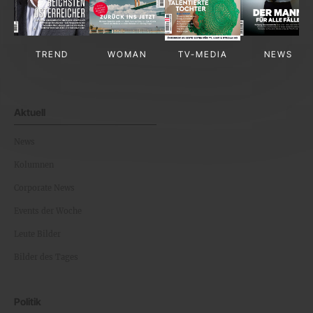
TREND
WOMAN
TV-MEDIA
NEWS
Aktuell
News
Kolumnen
Corporate News
Events der Woche
Leute Bilder
Bilder des Tages
Politik