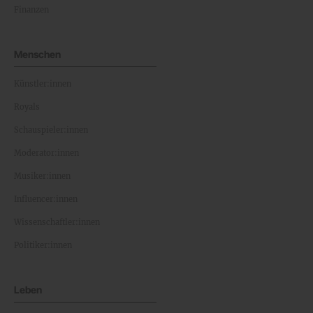
Finanzen
Menschen
Künstler:innen
Royals
Schauspieler:innen
Moderator:innen
Musiker:innen
Influencer:innen
Wissenschaftler:innen
Politiker:innen
Leben