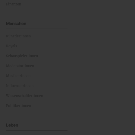
Finanzen
Menschen
Künstler:innen
Royals
Schauspieler:innen
Moderator:innen
Musiker:innen
Influencer:innen
Wissenschaftler:innen
Politiker:innen
Leben