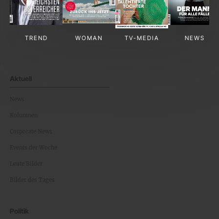
TREND
WOMAN
TV-MEDIA
NEWS
Aktuell
News
Kolumnen
Corporate News
Events der Woche
Leute Bilder
Bilder des Tages
Politik