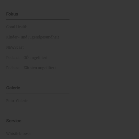
Fokus
Good Health
Kinder- und Jugendgesundheit
NEWScast
Podcast - OÖ ungefiltert
Podcast - Kärnten ungefiltert
Galerie
Foto-Galerie
Service
Whistleblower