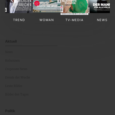
TREND
WOMAN
TV-MEDIA
NEWS
Aktuell
News
Kolumnen
Corporate News
Events der Woche
Leute Bilder
Bilder des Tages
Politik