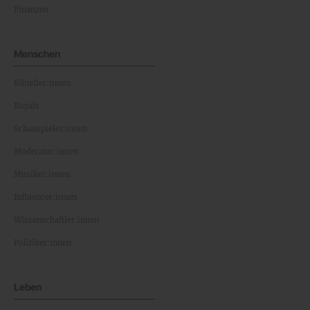
Finanzen
Menschen
Künstler:innen
Royals
Schauspieler:innen
Moderator:innen
Musiker:innen
Influencer:innen
Wissenschaftler:innen
Politiker:innen
Leben