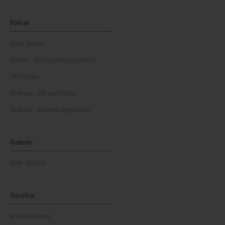
Fokus
Good Health
Kinder- und Jugendgesundheit
NEWScast
Podcast - OÖ ungefiltert
Podcast - Kärnten ungefiltert
Galerie
Foto-Galerie
Service
Whistleblower