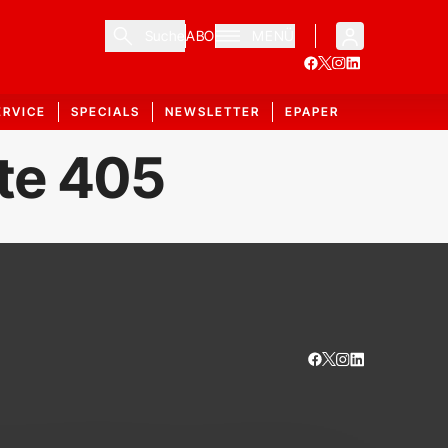
Suche
ABO
MENÜ
ERVICE
SPECIALS
NEWSLETTER
EPAPER
ite 405