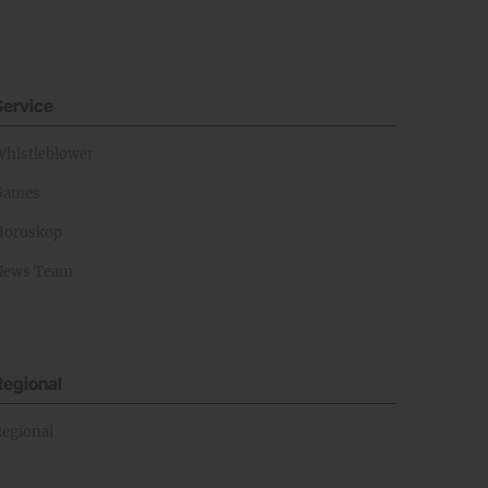
Service
Whistleblower
Games
Horoskop
News Team
Regional
Regional