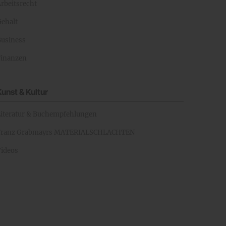
rbeitsrecht
Gehalt
Business
Finanzen
Kunst & Kultur
Literatur & Buchempfehlungen
Franz Grabmayrs MATERIALSCHLACHTEN
Videos