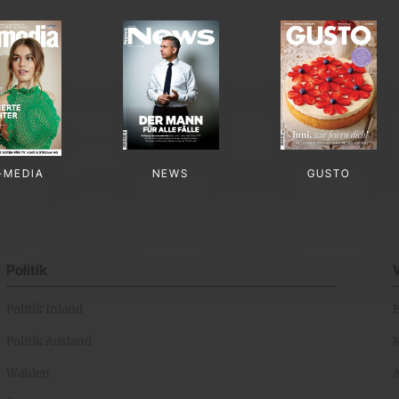
-MEDIA
NEWS
GUSTO
Politik
Politik Inland
Politik Ausland
K
Wahlen