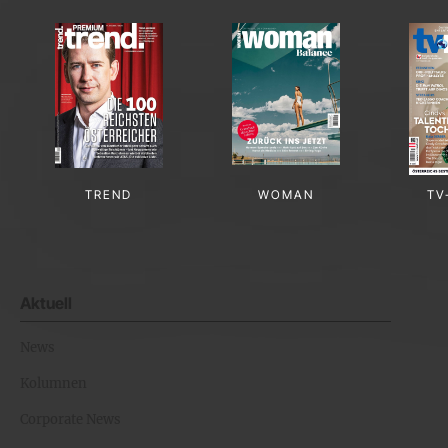
TREND
WOMAN
TV
Aktuell
News
Kolumnen
Corporate News