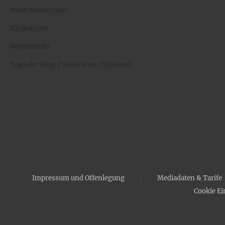
News Masterclass
Karikaturen
Gewinnspiel
Top oder Flop: Produkte am Prüfstand
Impressum und Offenlegung
Mediadaten & Tarife
Cookie Ei