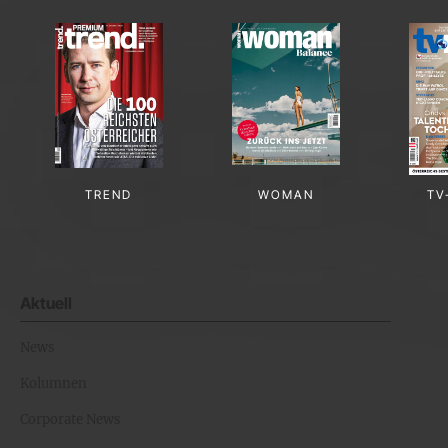
TREND
WOMAN
TV
Aktuell
News
Kolumnen
Corporate News