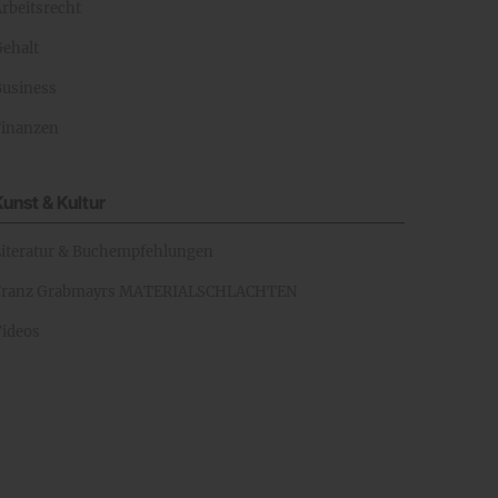
rbeitsrecht
Gehalt
Business
Finanzen
Kunst & Kultur
Literatur & Buchempfehlungen
Franz Grabmayrs MATERIALSCHLACHTEN
Videos