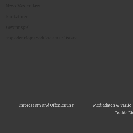
News Masterclass
Karikaturen
Gewinnspiel
Top oder Flop: Produkte am Prüfstand
Impressum und Offenlegung
Mediadaten & Tarife
Cookie Ei