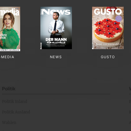
-MEDIA
NEWS
GUSTO
Politik
Politik Inland
Politik Ausland
K
Wahlen