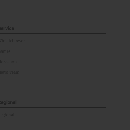
Service
Whistleblower
Games
Horoskop
News Team
Regional
Regional