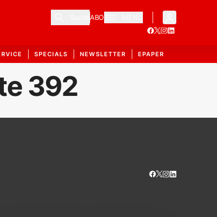
Suche
ABO
MENÜ
ERVICE
SPECIALS
NEWSLETTER
EPAPER
ite 392