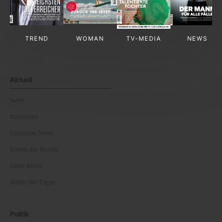
TREND
WOMAN
TV-MEDIA
NEWS
Aktuell
News
Kolumnen
Corporate News
Events der Woche
Leute Bilder
Bilder des Tages
Politik