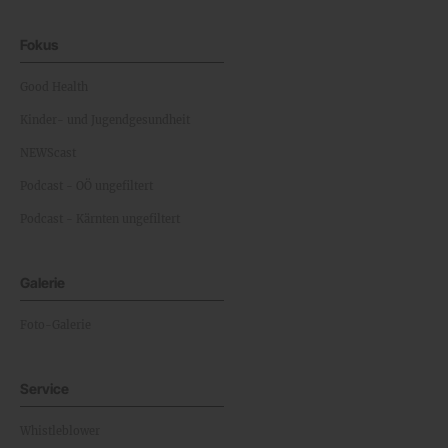
Fokus
Good Health
Kinder- und Jugendgesundheit
NEWScast
Podcast - OÖ ungefiltert
Podcast - Kärnten ungefiltert
Galerie
Foto-Galerie
Service
Whistleblower