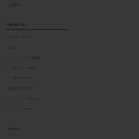
Finanzen
Menschen
Künstler:innen
Royals
Schauspieler:innen
Moderator:innen
Musiker:innen
Influencer:innen
Wissenschaftler:innen
Politiker:innen
Leben