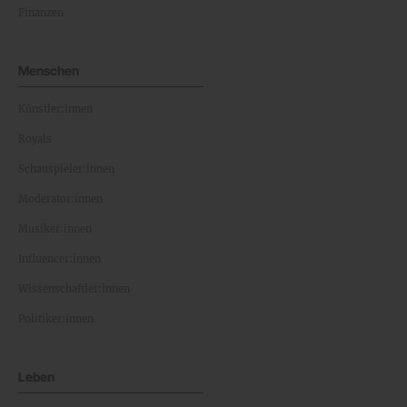
Finanzen
Menschen
Künstler:innen
Royals
Schauspieler:innen
Moderator:innen
Musiker:innen
Influencer:innen
Wissenschaftler:innen
Politiker:innen
Leben