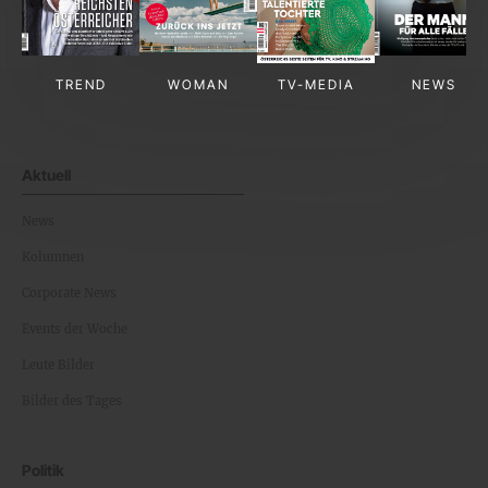
TREND
WOMAN
TV-MEDIA
NEWS
Aktuell
News
Kolumnen
Corporate News
Events der Woche
Leute Bilder
Bilder des Tages
Politik