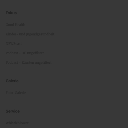
Fokus
Good Health
Kinder- und Jugendgesundheit
NEWScast
Podcast - OÖ ungefiltert
Podcast - Kärnten ungefiltert
Galerie
Foto-Galerie
Service
Whistleblower