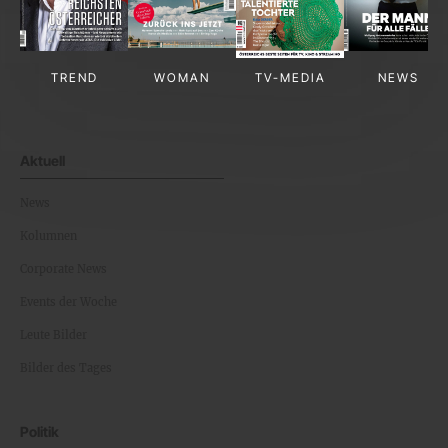
TREND
WOMAN
TV-MEDIA
NEWS
Aktuell
News
Kolumnen
Corporate News
Events der Woche
Leute Bilder
Bilder des Tages
Politik