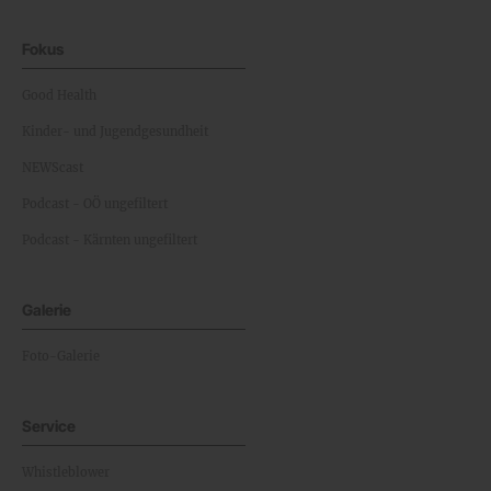
Fokus
Good Health
Kinder- und Jugendgesundheit
NEWScast
Podcast - OÖ ungefiltert
Podcast - Kärnten ungefiltert
Galerie
Foto-Galerie
Service
Whistleblower