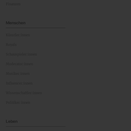
Finanzen
Menschen
Künstler:innen
Royals
Schauspieler:innen
Moderator:innen
Musiker:innen
Influencer:innen
Wissenschaftler:innen
Politiker:innen
Leben