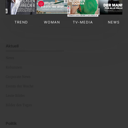
TREND
WOMAN
TV-MEDIA
NEWS
Aktuell
News
Kolumnen
Corporate News
Events der Woche
Leute Bilder
Bilder des Tages
Politik