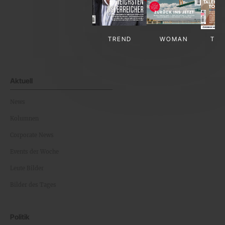
TREND
WOMAN
TV-
Aktuell
News
Kolumnen
Corporate News
Events der Woche
Leute Bilder
Bilder des Tages
Politik