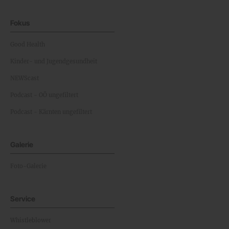
Fokus
Good Health
Kinder- und Jugendgesundheit
NEWScast
Podcast - OÖ ungefiltert
Podcast - Kärnten ungefiltert
Galerie
Foto-Galerie
Service
Whistleblower