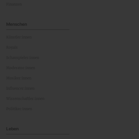
Finanzen
Menschen
Künstler:innen
Royals
Schauspieler:innen
Moderator:innen
Musiker:innen
Influencer:innen
Wissenschaftler:innen
Politiker:innen
Leben