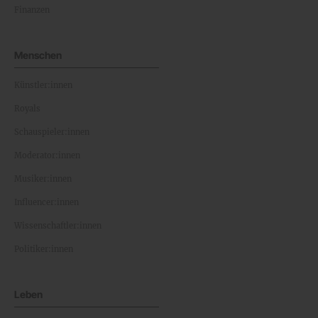
Finanzen
Menschen
Künstler:innen
Royals
Schauspieler:innen
Moderator:innen
Musiker:innen
Influencer:innen
Wissenschaftler:innen
Politiker:innen
Leben