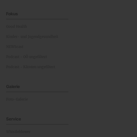
Fokus
Good Health
Kinder- und Jugendgesundheit
NEWScast
Podcast - OÖ ungefiltert
Podcast - Kärnten ungefiltert
Galerie
Foto-Galerie
Service
Whistleblower