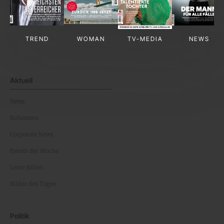
TREND
WOMAN
TV-MEDIA
NEWS
Aktuell
News
Kolumnen
Corporate News
Events der Woche
Leute Bilder
Bilder des Tages
Politik