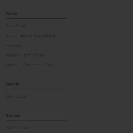
Fokus
Good Health
Kinder- und Jugendgesundheit
NEWScast
Podcast - OÖ ungefiltert
Podcast - Kärnten ungefiltert
Galerie
Foto-Galerie
Service
Whistleblower