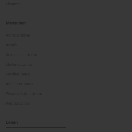
Finanzen
Menschen
Künstler:innen
Royals
Schauspieler:innen
Moderator:innen
Musiker:innen
Influencer:innen
Wissenschaftler:innen
Politiker:innen
Leben