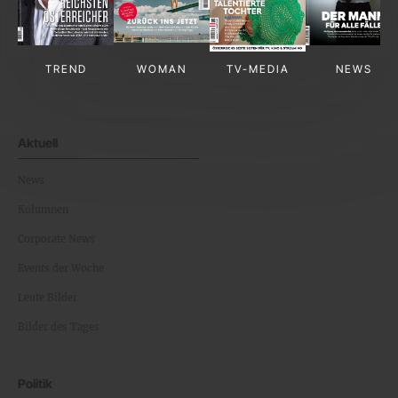
TREND
WOMAN
TV-MEDIA
NEWS
Aktuell
News
Kolumnen
Corporate News
Events der Woche
Leute Bilder
Bilder des Tages
Politik