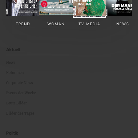
TREND
WOMAN
TV-MEDIA
NEWS
Aktuell
News
Kolumnen
Corporate News
Events der Woche
Leute Bilder
Bilder des Tages
Politik