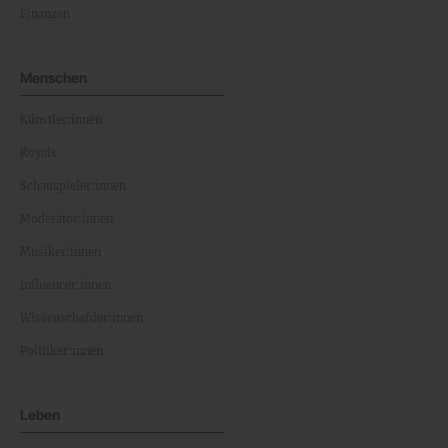
Finanzen
Menschen
Künstler:innen
Royals
Schauspieler:innen
Moderator:innen
Musiker:innen
Influencer:innen
Wissenschaftler:innen
Politiker:innen
Leben