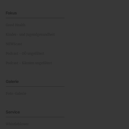
Fokus
Good Health
Kinder- und Jugendgesundheit
NEWScast
Podcast - OÖ ungefiltert
Podcast - Kärnten ungefiltert
Galerie
Foto-Galerie
Service
Whistleblower